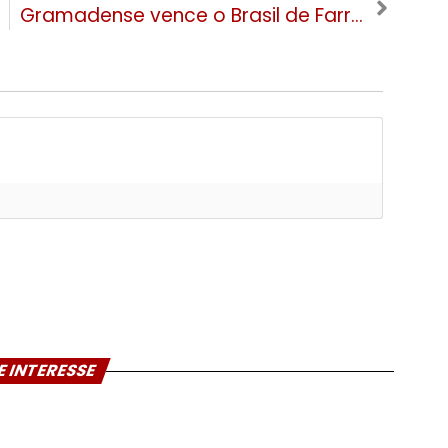
Gramadense vence o Brasil de Farroupilha fora de casa e assume a liderança provisória da Copa FGF
E INTERESSE