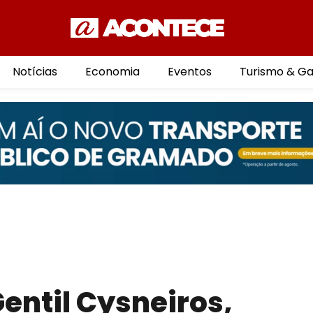
Notícias
Economia
Eventos
Turismo & G
entil Cysneiros,