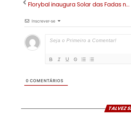
Florybal inaugura Solar das Fadas na Avenida Borges de Medeiros em Gramado
Inscrever-se
0
COMENTÁRIOS
TALVEZ S