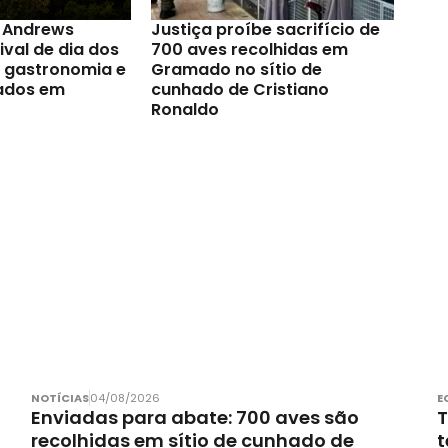
t Andrews
Justiça proíbe sacrifício de
val de dia dos
700 aves recolhidas em
a gastronomia e
Gramado no sítio de
ados em
cunhado de Cristiano
Ronaldo
NOTÍCIAS
04/08/2026
E
Enviadas para abate: 700 aves são
T
recolhidas em sítio de cunhado de
t