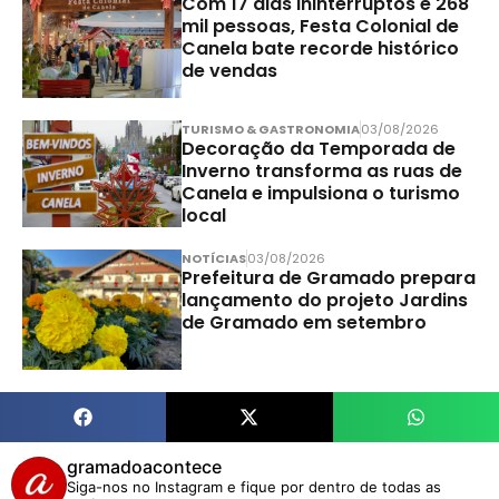
Com 17 dias ininterruptos e 268
mil pessoas, Festa Colonial de
Canela bate recorde histórico
de vendas
TURISMO & GASTRONOMIA
03/08/2026
Decoração da Temporada de
Inverno transforma as ruas de
Canela e impulsiona o turismo
local
NOTÍCIAS
03/08/2026
Prefeitura de Gramado prepara
lançamento do projeto Jardins
de Gramado em setembro
gramadoacontece
Siga-nos no Instagram e fique por dentro de todas as