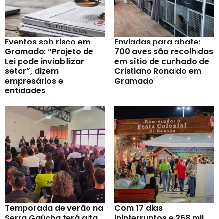
Eventos sob risco em
Enviadas para abate:
Gramado: “Projeto de
700 aves são recolhidas
Lei pode inviabilizar
em sítio de cunhado de
setor”, dizem
Cristiano Ronaldo em
empresários e
Gramado
entidades
Temporada de verão na
Com 17 dias
Serra Gaúcha terá alta
ininterruptos e 268 mil