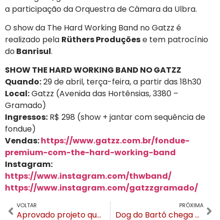
a participação da Orquestra de Câmara da Ulbra.
O show da The Hard Working Band no Gatzz é
realizado pela
Rüthers Produções
e tem patrocínio
do
Banrisul
.
SHOW THE HARD WORKING BAND NO GATZZ
Quando:
29 de abril, terça-feira, a partir das 18h30
Local:
Gatzz (Avenida das Hortênsias, 3380 –
Gramado)
Ingressos:
R$ 298 (show + jantar com sequência de
fondue)
Vendas:
https://www.gatzz.com.br/fondue-
premium-com-the-hard-working-band
Instagram:
https://www.instagram.com/thwband/
https://www.instagram.com/gatzzgramado/
VOLTAR
PRÓXIMA
Aprovado projeto que muda regras de concessão para o transporte público urbano de Gramado
Dog do Bartô chega a Gramado. Primeira unidade da franquia no RS inaugura sábado (19)