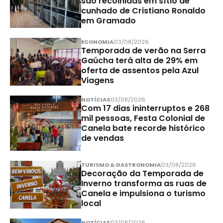
são recolhidas em sítio de
cunhado de Cristiano Ronaldo
em Gramado
ECONOMIA
03/08/2026
Temporada de verão na Serra
Gaúcha terá alta de 29% em
oferta de assentos pela Azul
Viagens
NOTÍCIAS
03/08/2026
Com 17 dias ininterruptos e 268
mil pessoas, Festa Colonial de
Canela bate recorde histórico
de vendas
TURISMO & GASTRONOMIA
03/08/2026
Decoração da Temporada de
Inverno transforma as ruas de
Canela e impulsiona o turismo
local
NOTÍCIAS
03/08/2026