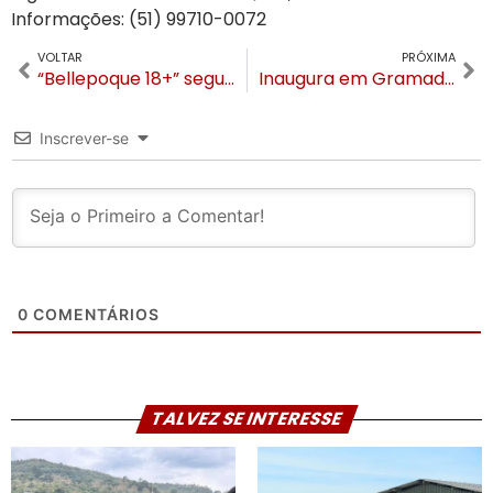
Informações: (51) 99710-0072
VOLTAR
PRÓXIMA
“Bellepoque 18+” segue em cartaz até o dia 24 de julho no Gatzz
Inaugura em Gramado o Laghetto Chateau
Inscrever-se
0
COMENTÁRIOS
TALVEZ SE INTERESSE