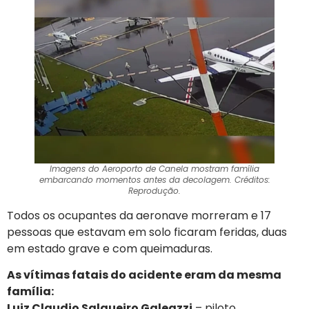
Imagens do Aeroporto de Canela mostram família
embarcando momentos antes da decolagem. Créditos:
Reprodução.
Todos os ocupantes da aeronave morreram e 17
pessoas que estavam em solo ficaram feridas, duas
em estado grave e com queimaduras.
As vítimas fatais do acidente eram da mesma
família:
Luiz Claudio Salgueiro Galeazzi
– piloto