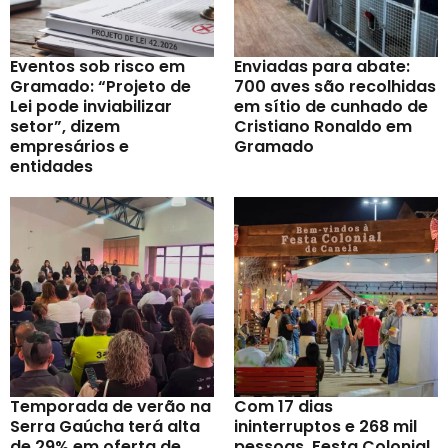
Eventos sob risco em
Enviadas para abate:
Gramado: “Projeto de
700 aves são recolhidas
Lei pode inviabilizar
em sítio de cunhado de
setor”, dizem
Cristiano Ronaldo em
empresários e
Gramado
entidades
Temporada de verão na
Com 17 dias
Serra Gaúcha terá alta
ininterruptos e 268 mil
de 29% em oferta de
pessoas, Festa Colonial