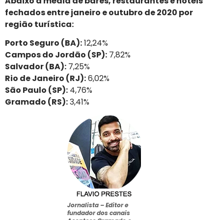
Abaixo a média de bares, restaurantes e hotéis
fechados entre janeiro e outubro de 2020 por
região turística:
Porto Seguro (BA):
12,24%
Campos do Jordão (SP):
7,82%
Salvador (BA):
7,25%
Rio de Janeiro (RJ):
6,02%
São Paulo (SP):
4,76%
Gramado (RS):
3,41%
Jornalista –
Editor e
fundador dos canais