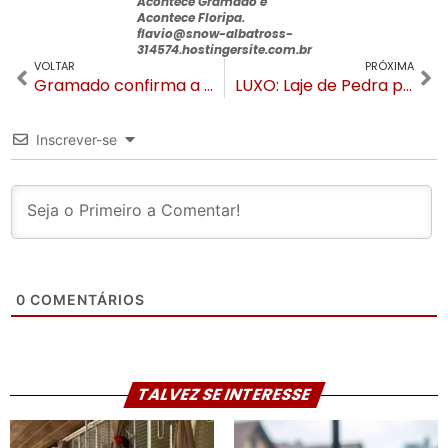
Acontece Gramado e
Acontece Floripa
.
flavio@snow-albatross-
314574.hostingersite.com.br
VOLTAR
PRÓXIMA
Gramado confirma a primeira morte de gramadense por Covid-19 em 2021
LUXO: Laje de Pedra pode ser reaberto como hotel seis estrelas
Inscrever-se
0
COMENTÁRIOS
TALVEZ SE INTERESSE