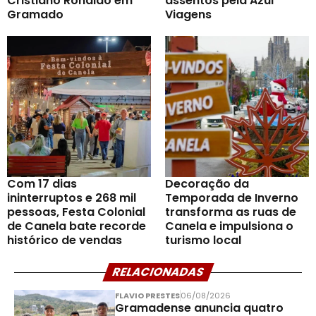
Cristiano Ronaldo em
assentos pela Azul
Gramado
Viagens
Com 17 dias
Decoração da
ininterruptos e 268 mil
Temporada de Inverno
pessoas, Festa Colonial
transforma as ruas de
de Canela bate recorde
Canela e impulsiona o
histórico de vendas
turismo local
RELACIONADAS
FLAVIO PRESTES
06/08/2026
Gramadense anuncia quatro