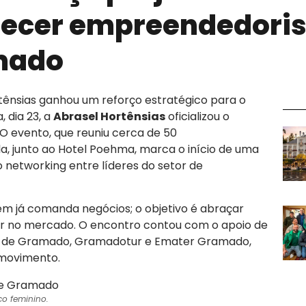
alecer empreendedor
mado
tênsias ganhou um reforço estratégico para o
, dia 23, a
Abrasel Hortênsias
oficializou o
 O evento, que reuniu cerca de 50
, junto ao Hotel Poehma, marca o início de uma
o networking entre líderes do setor de
uem já comanda negócios; o objetivo é abraçar
r no mercado. O encontro contou com o apoio de
mo de Gramado, Gramadotur e Emater Gramado,
 movimento.
co feminino.