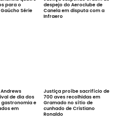
os para o
despejo do Aeroclube de
Gaúcho Série
Canela em disputa com a
Infraero
t Andrews
Justiça proíbe sacrifício de
val de dia dos
700 aves recolhidas em
a gastronomia e
Gramado no sítio de
ados em
cunhado de Cristiano
Ronaldo