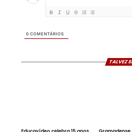
0
COMENTÁRIOS
TALVEZ S
Educavídeo celebra 15 anos
Gramadense 