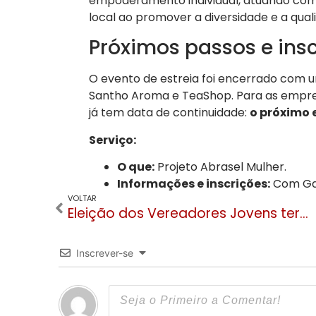
empoderamento individual, atuando como
local ao promover a diversidade e a quali
Próximos passos e ins
O evento de estreia foi encerrado com 
Santho Aroma e TeaShop. Para as empree
já tem data de continuidade:
o próximo 
Serviço:
O que:
Projeto Abrasel Mulher.
Informações e inscrições:
Com Gab
VOLTAR
Eleição dos Vereadores Jovens terá urnas eletrônicas pela primeira vez em Gramado
Inscrever-se