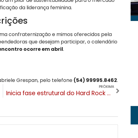
 um pilar de sustentabilidade para o mercado
ficação da liderança feminina.
crições
uma confraternização e mimos oferecidos pela
ndedoras que desejam participar, o calendário
encontro ocorre em abril
.
riele Grespan, pelo telefone
(54) 99995.8462
.
PRÓXIMA
Inicia fase estrutural do Hard Rock Hotel em Gramado