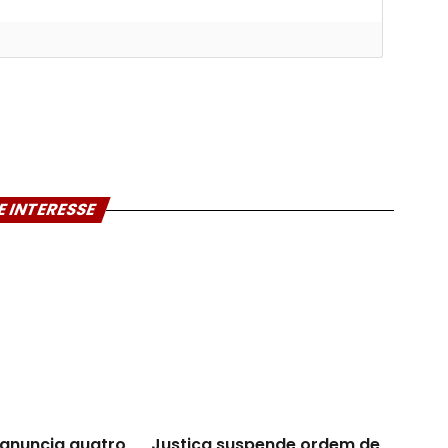
E INTERESSE
anuncia quatro
Justiça suspende ordem de