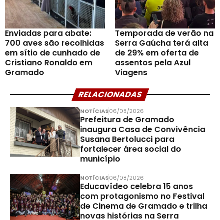
Enviadas para abate:
Temporada de verão na
700 aves são recolhidas
Serra Gaúcha terá alta
em sítio de cunhado de
de 29% em oferta de
Cristiano Ronaldo em
assentos pela Azul
Gramado
Viagens
RELACIONADAS
NOTÍCIAS
06/08/2026
Prefeitura de Gramado
inaugura Casa de Convivência
Susana Bertolucci para
fortalecer área social do
município
NOTÍCIAS
06/08/2026
Educavídeo celebra 15 anos
com protagonismo no Festival
de Cinema de Gramado e trilha
novas histórias na Serra