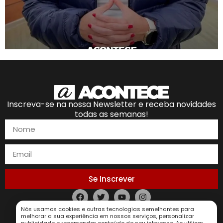
Inscreva-se na nossa Newsletter e receba novidades
todas as semanas!
Se Inscrever
Política de Privacidade
Nós usamos cookies e outras tecnologias semelhantes para
melhorar a sua experiência em nossos serviços, personalizar