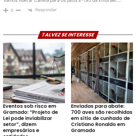
Vamos liberar Canela para os jatos E-195 da Embraer….
Responder
0
TALVEZ SE INTERESSE
Eventos sob risco em
Enviadas para abate:
Gramado: “Projeto de
700 aves são recolhidas
Lei pode inviabilizar
em sítio de cunhado de
setor”, dizem
Cristiano Ronaldo em
empresários e
Gramado