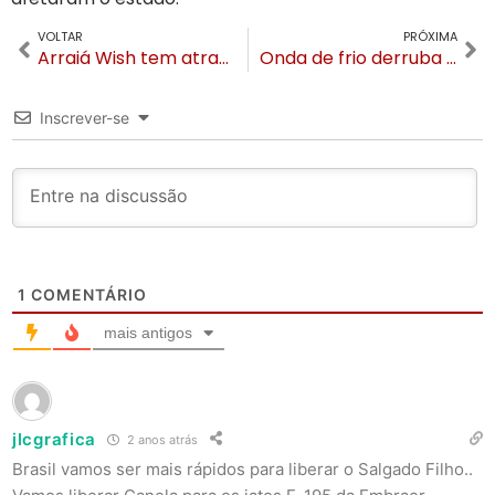
VOLTAR
PRÓXIMA
Arraiá Wish tem atrações juninas em Gramado entre 21 e 24 de junho
Onda de frio derruba temperaturas e Gramado terá -2ºC no fim de semana
Inscrever-se
1
COMENTÁRIO
mais antigos
jlcgrafica
2 anos atrás
Brasil vamos ser mais rápidos para liberar o Salgado Filho..