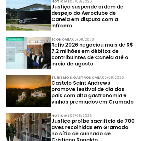
NOTÍCIAS
05/08/2026
Justiça suspende ordem de
despejo do Aeroclube de
Canela em disputa com a
Infraero
ECONOMIA
05/08/2026
Refis 2026 negociou mais de R$
7,2 milhões em débitos de
contribuintes de Canela até o
início de agosto
TURISMO & GASTRONOMIA
05/08/2026
Castelo Saint Andrews
promove festival de dia dos
pais com alta gastronomia e
vinhos premiados em Gramado
NOTÍCIAS
05/08/2026
Justiça proíbe sacrifício de 700
aves recolhidas em Gramado
no sítio de cunhado de
Cristiano Ronaldo