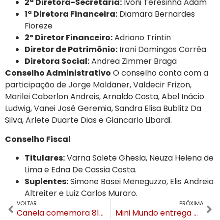
2ª Diretora-Secretária:
Ivoni Teresinha Adam
1ª Diretora Financeira:
Diamara Bernardes
Fioreze
2º Diretor Financeiro:
Adriano Trintin
Diretor de Patrimônio:
Irani Domingos Corrêa
Diretora Social:
Andrea Zimmer Braga
Conselho Administrativo
O conselho conta com a
participação de Jorge Maldaner, Valdecir Frizon,
Marilei Caberlon Andreis, Arnaldo Costa, Abel Inácio
Ludwig, Vanei José Geremia, Sandra Elisa Bublitz Da
Silva, Arlete Duarte Dias e Giancarlo Libardi.
Conselho Fiscal
Titulares:
Varna Salete Ghesla, Neuza Helena de
Lima e Edna De Cassia Costa.
Suplentes:
Simone Basei Meneguzzo, Elis Andreia
Altreiter e Luiz Carlos Muraro.
VOLTAR
PRÓXIMA
Canela comemora 81 anos com show do Grupo Rodeio e progamação especial neste domingo (28)
Mini Mundo entrega mais de sete toneladas de doações na 21ª Campanha do Alimento