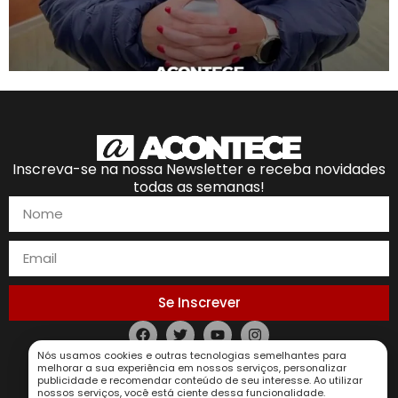
Inscreva-se na nossa Newsletter e receba novidades
todas as semanas!
Se Inscrever
Nós usamos cookies e outras tecnologias semelhantes para
Política de Privacidade
melhorar a sua experiência em nossos serviços, personalizar
publicidade e recomendar conteúdo de seu interesse. Ao utilizar
nossos serviços, você está ciente dessa funcionalidade.