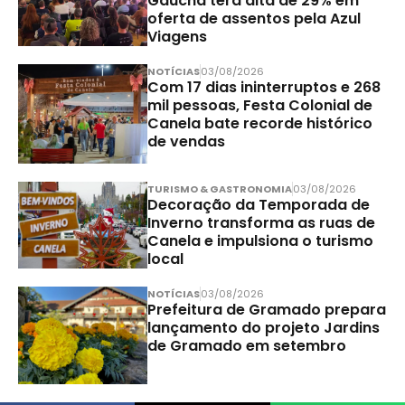
Gaúcha terá alta de 29% em
oferta de assentos pela Azul
Viagens
NOTÍCIAS
03/08/2026
Com 17 dias ininterruptos e 268
mil pessoas, Festa Colonial de
Canela bate recorde histórico
de vendas
TURISMO & GASTRONOMIA
03/08/2026
Decoração da Temporada de
Inverno transforma as ruas de
Canela e impulsiona o turismo
local
NOTÍCIAS
03/08/2026
Prefeitura de Gramado prepara
lançamento do projeto Jardins
de Gramado em setembro