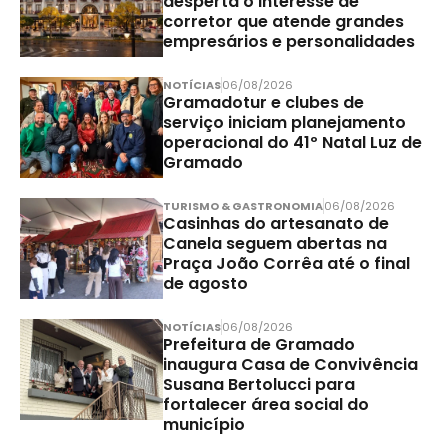
desperta o interesse de
corretor que atende grandes
empresários e personalidades
NOTÍCIAS
06/08/2026
Gramadotur e clubes de
serviço iniciam planejamento
operacional do 41º Natal Luz de
Gramado
TURISMO & GASTRONOMIA
06/08/2026
Casinhas do artesanato de
Canela seguem abertas na
Praça João Corrêa até o final
de agosto
NOTÍCIAS
06/08/2026
Prefeitura de Gramado
inaugura Casa de Convivência
Susana Bertolucci para
fortalecer área social do
município