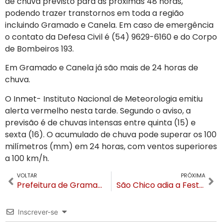
de chuva previsto para as próximas 48 horas,
podendo trazer transtornos em toda a região
incluindo Gramado e Canela. Em caso de emergência
o contato da Defesa Civil é (54) 9629-6160 e do Corpo
de Bombeiros 193.
Em Gramado e Canela já são mais de 24 horas de
chuva.
O Inmet- Instituto Nacional de Meteorologia emitiu
alerta vermelho nesta tarde. Segundo o aviso, a
previsão é de chuvas intensas entre quinta (15) e
sexta (16). O acumulado de chuva pode superar os 100
milímetros (mm) em 24 horas, com ventos superiores
a 100 km/h.
VOLTAR
PRÓXIMA
Prefeitura de Gramado cria projeto de passe livre no transporte público para a população
São Chico adia a Festa do Pinhão após danos no pavilhão onde ocorreria ao evento
Inscrever-se