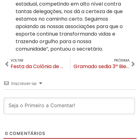
estadual, competindo em alto nível contra
tantas delegações, nos dá a certeza de que
estamos no caminho certo. Seguimos
apoiando as nossas associações para que o
esporte continue transformando vidas e
trazendo orgulho para a nossa
comunidade”, pontuou o secretário.
VOLTAR
PRÓXIMA
Festa da Colônia de Gramado supera recordes e cresce 20% em 2026
Gramado sedia 3ª Bienal Internacional de Arte em Vidro Ibero-Americano com a presença do criador da estrela da Sagrada Família
Inscrever-se
0
COMENTÁRIOS