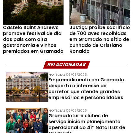
Castelo Saint Andrews
Justiça proíbe sacrifício
promove festival de dia
de 700 aves recolhidas
dos pais com alta
em Gramado no sítio de
gastronomia e vinhos
cunhado de Cristiano
premiados em Gramado
Ronaldo
RELACIONADAS
NOTÍCIAS
06/08/2026
Empreendimento em Gramado
desperta o interesse de
corretor que atende grandes
empresários e personalidades
NOTÍCIAS
06/08/2026
Gramadotur e clubes de
serviço iniciam planejamento
operacional do 41º Natal Luz de