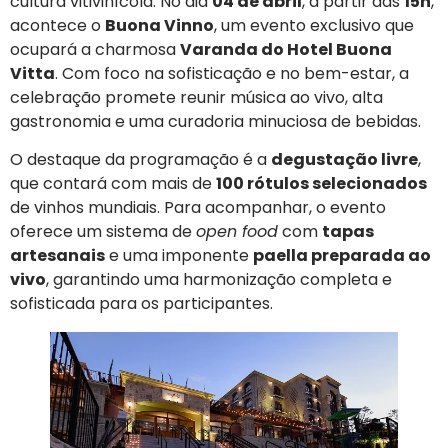
cultura vitivinícola. No dia
04 de abril
, a partir das
15h
,
acontece o
Buona Vinno
, um evento exclusivo que
ocupará a charmosa
Varanda do Hotel Buona
Vitta
. Com foco na sofisticação e no bem-estar, a
celebração promete reunir música ao vivo, alta
gastronomia e uma curadoria minuciosa de bebidas.
O destaque da programação é a
degustação livre
,
que contará com mais de
100 rótulos selecionados
de vinhos mundiais. Para acompanhar, o evento
oferece um sistema de
open food
com
tapas
artesanais
e uma imponente
paella preparada ao
vivo
, garantindo uma harmonização completa e
sofisticada para os participantes.