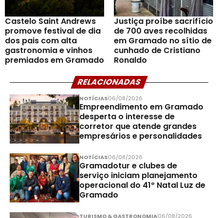
Castelo Saint Andrews
Justiça proíbe sacrifício
promove festival de dia
de 700 aves recolhidas
dos pais com alta
em Gramado no sítio de
gastronomia e vinhos
cunhado de Cristiano
premiados em Gramado
Ronaldo
RELACIONADAS
NOTÍCIAS
06/08/2026
Empreendimento em Gramado
desperta o interesse de
corretor que atende grandes
empresários e personalidades
NOTÍCIAS
06/08/2026
Gramadotur e clubes de
serviço iniciam planejamento
operacional do 41º Natal Luz de
Gramado
TURISMO & GASTRONOMIA
06/08/2026