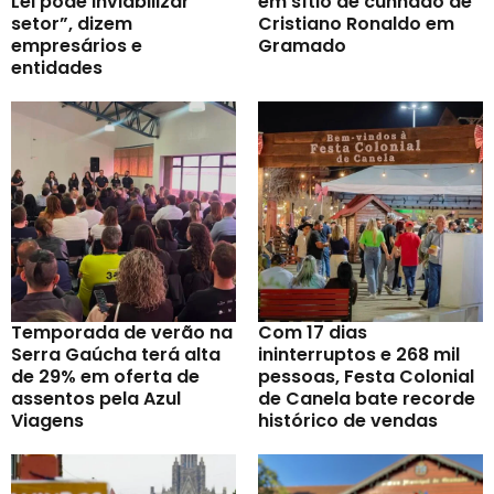
Lei pode inviabilizar
em sítio de cunhado de
setor”, dizem
Cristiano Ronaldo em
empresários e
Gramado
entidades
Temporada de verão na
Com 17 dias
Serra Gaúcha terá alta
ininterruptos e 268 mil
de 29% em oferta de
pessoas, Festa Colonial
assentos pela Azul
de Canela bate recorde
Viagens
histórico de vendas