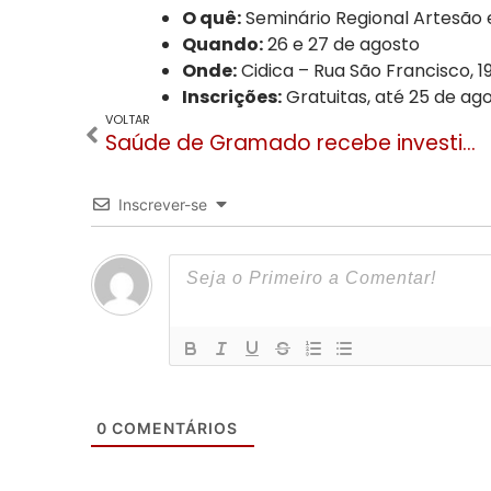
O quê:
Seminário Regional Artesão
Quando:
26 e 27 de agosto
Onde:
Cidica – Rua São Francisco, 19
Inscrições:
Gratuitas, até 25 de ago
VOLTAR
Saúde de Gramado recebe investimento de R$ 2,1 milhões do Governdo do Estado para omplantação de hemodiálise
Inscrever-se
0
COMENTÁRIOS