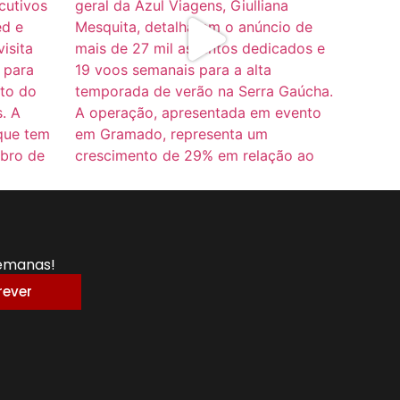
semanas!
rever