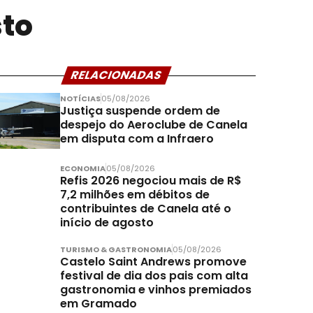
sto
RELACIONADAS
NOTÍCIAS
05/08/2026
Justiça suspende ordem de
despejo do Aeroclube de Canela
em disputa com a Infraero
ECONOMIA
05/08/2026
Refis 2026 negociou mais de R$
7,2 milhões em débitos de
contribuintes de Canela até o
início de agosto
TURISMO & GASTRONOMIA
05/08/2026
Castelo Saint Andrews promove
festival de dia dos pais com alta
gastronomia e vinhos premiados
em Gramado