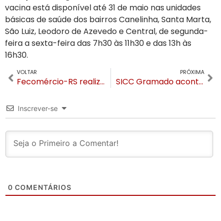
vacina está disponível até 31 de maio nas unidades
básicas de saúde dos bairros Canelinha, Santa Marta,
São Luiz, Leodoro de Azevedo e Central, de segunda-
feira a sexta-feira das 7h30 às 11h30 e das 13h às
16h30.
VOLTAR
PRÓXIMA
Fecomércio-RS realiza o Giro pelo Rio Grande em Gramado com Fernando Schuler e Adolfo Sachsida
SICC Gramado acontece em maio com status de feira que mais gera negócios para o setor calçadista
Inscrever-se
0
COMENTÁRIOS