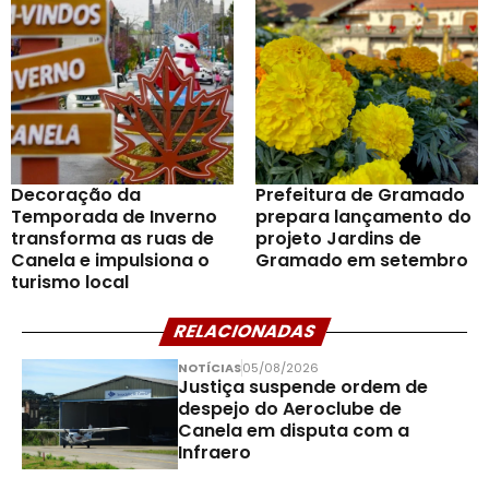
Decoração da
Prefeitura de Gramado
Temporada de Inverno
prepara lançamento do
transforma as ruas de
projeto Jardins de
Canela e impulsiona o
Gramado em setembro
turismo local
RELACIONADAS
NOTÍCIAS
05/08/2026
Justiça suspende ordem de
despejo do Aeroclube de
Canela em disputa com a
Infraero