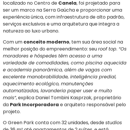
localizado no Centro de
Canela
, foi projetado para
ser um marco na Serra Gaúcha e proporcionar uma
experiência única, com infraestrutura de alto padrão,
serviços exclusivos e uma arquitetura que integra a
natureza ao luxo urbano.
Com um
conceito moderno
, tem sua área social na
melhor posição do empreendimento: seu
roof top
.
“Os
moradores e hóspedes têm acesso a uma
variedade de comodidades, como piscina aquecida
e academia panorâmica, além de vagas com
excelente manobrabilidade, inteligência predial,
aquecimento ecológico, manutenções
automatizadas, lavanderia paper user e muito
mais”
, explica Daniel Tombini Kasprzak, proprietário
da
Park Incorporadora
e arquiteto responsável pelo
projeto.
O Green Park conta com 32 unidades, desde
studios
de 36 m² até apartamentos de 2 suítes, e está