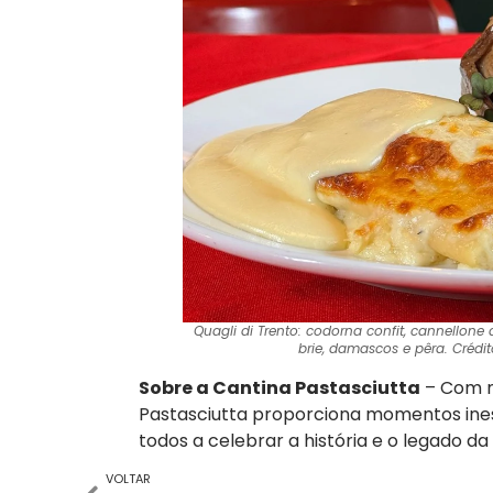
Quagli di Trento
:
codorna confit, cannellone
brie, damascos e pêra
. Crédi
Sobre a Cantina Pastasciutta
– Com m
Pastasciutta proporciona momentos inesq
todos a celebrar a história e o legado d
VOLTAR