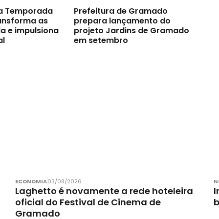
a Temporada
Prefeitura de Gramado
ransforma as
prepara lançamento do
a e impulsiona
projeto Jardins de Gramado
al
em setembro
ECONOMIA
03/08/2026
N
Laghetto é novamente a rede hoteleira
I
oficial do Festival de Cinema de
Gramado