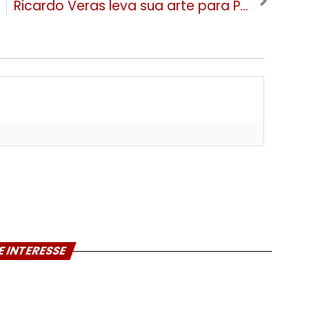
Ricardo Veras leva sua arte para Porto Alegre com a exposição “Organismos II” no Vila Flores
E INTERESSE