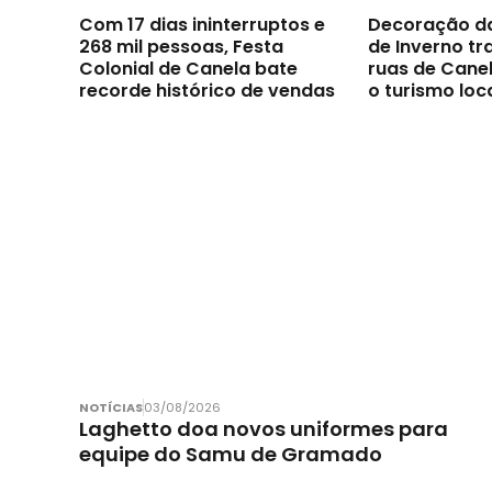
Com 17 dias ininterruptos e
Decoração d
268 mil pessoas, Festa
de Inverno t
Colonial de Canela bate
ruas de Canel
recorde histórico de vendas
o turismo loc
NOTÍCIAS
03/08/2026
Laghetto doa novos uniformes para
equipe do Samu de Gramado