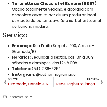
Tartelette au Chocolat et Banane (R$ 57):
Opção totalmente vegana, elaborada com
chocolate
bean to bar
de um produtor local,
compota de banana, avelãs e sorbet artesanal
de banana madura.
Serviço
Endereço:
Rua Emílio Sorgetz, 200, Centro –
Gramado/RS
Horários:
Segundas a sextas, das 18h à 00h;
sábados e domingos, das 12h à 00h
Telefone:
(54) 2136-5252
Instagram:
@catherinegramado
VOLTAR
PRÓXIMA
Gramado, Canela e Nova Petrópolis se mobilizam para o Dia do Desafio nesta quarta-feira
Rede Laghetto lança programa de fidelidade com benefícios progressivos a partir da primeira reserva
Inscrever-se