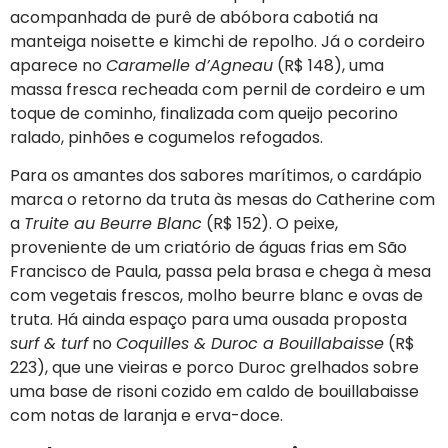
acompanhada de purê de abóbora cabotiá na
manteiga noisette e kimchi de repolho. Já o cordeiro
aparece no
Caramelle d’Agneau
(R$ 148), uma
massa fresca recheada com pernil de cordeiro e um
toque de cominho, finalizada com queijo pecorino
ralado, pinhões e cogumelos refogados.
Para os amantes dos sabores marítimos, o cardápio
marca o retorno da truta às mesas do Catherine com
a
Truite au Beurre Blanc
(R$ 152). O peixe,
proveniente de um criatório de águas frias em São
Francisco de Paula, passa pela brasa e chega à mesa
com vegetais frescos, molho beurre blanc e ovas de
truta. Há ainda espaço para uma ousada proposta
surf & turf
no
Coquilles & Duroc a Bouillabaisse
(R$
223), que une vieiras e porco Duroc grelhados sobre
uma base de risoni cozido em caldo de bouillabaisse
com notas de laranja e erva-doce.