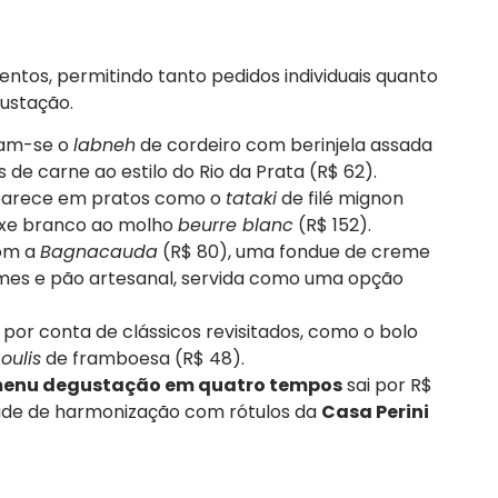
ntos, permitindo tanto pedidos individuais quanto
ustação.
cam-se o
labneh
de cordeiro com berinjela assada
 de carne ao estilo do Rio da Prata (R$ 62).
parece em pratos como o
tataki
de filé mignon
eixe branco ao molho
beurre blanc
(R$ 152).
com a
Bagnacauda
(R$ 80), uma fondue de creme
es e pão artesanal, servida como uma opção
or conta de clássicos revisitados, como o bolo
oulis
de framboesa (R$ 48).
enu degustação em quatro tempos
sai por R$
dade de harmonização com rótulos da
Casa Perini