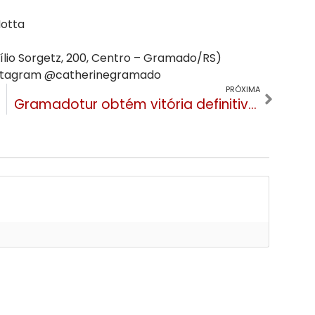
Motta
io Sorgetz, 200, Centro – Gramado/RS)
Instagram @catherinegramado
PRÓXIMA
Gramadotur obtém vitória definitiva no TST e afasta responsabilidade automática por encargos trabalhistas de terceirizadas