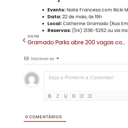
Evento:
Noite Francesa com Ricki 
Data:
22 de maio, às 19h
Local:
Catherine Gramado (Rua Emíl
Reservas:
(54) 2136-5252 ou via 
VOLTAR
Gramado Parks abre 200 vagas com salários de até 4 mil em feirão de empregos nesta terça (12)
Inscrever-se
0
COMENTÁRIOS