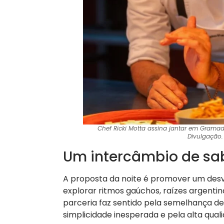
Chef Ricki Motta assina jantar em Gramad
Divulgação.
Um intercâmbio de sa
A proposta da noite é promover um desvio
explorar ritmos gaúchos, raízes argentina
parceria faz sentido pela semelhança de f
simplicidade inesperada e pela alta qual