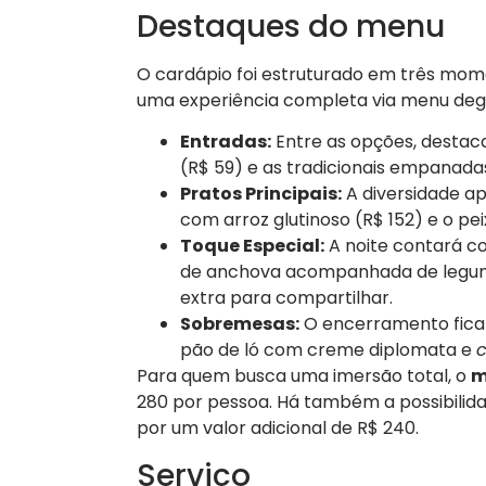
Destaques do menu
O cardápio foi estruturado em três mome
uma experiência completa via menu deg
Entradas:
Entre as opções, desta
(R$ 59) e as tradicionais empanadas
Pratos Principais:
A diversidade a
com arroz glutinoso (R$ 152) e o p
Toque Especial:
A noite contará 
de anchova acompanhada de legum
extra para compartilhar.
Sobremesas:
O encerramento fica p
pão de ló com creme diplomata e
c
Para quem busca uma imersão total, o
m
280 por pessoa. Há também a possibili
por um valor adicional de R$ 240.
Serviço