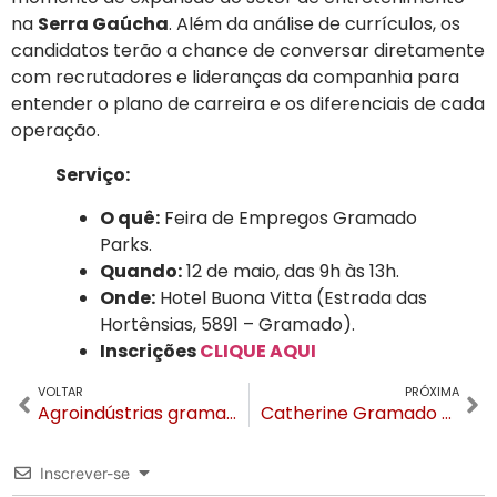
na
Serra Gaúcha
. Além da análise de currículos, os
candidatos terão a chance de conversar diretamente
com recrutadores e lideranças da companhia para
entender o plano de carreira e os diferenciais de cada
operação.
Serviço:
O quê:
Feira de Empregos Gramado
Parks.
Quando:
12 de maio, das 9h às 13h.
Onde:
Hotel Buona Vitta (Estrada das
Hortênsias, 5891 – Gramado).
Inscrições
CLIQUE AQUI
VOLTAR
PRÓXIMA
Agroindústrias gramadenses recebem certificação estadual na 35ª Festa da Colônia
Catherine Gramado promove jantar especial que une técnicas francesas e raízes latinas com chefs Ricki Motta e Nícolas Heckel
Inscrever-se