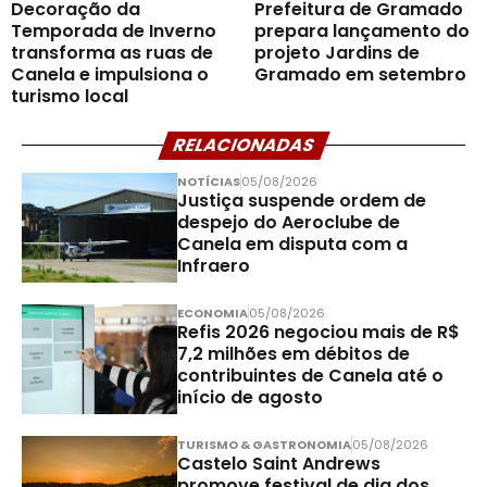
Decoração da
Prefeitura de Gramado
Temporada de Inverno
prepara lançamento do
transforma as ruas de
projeto Jardins de
Canela e impulsiona o
Gramado em setembro
turismo local
RELACIONADAS
NOTÍCIAS
05/08/2026
Justiça suspende ordem de
despejo do Aeroclube de
Canela em disputa com a
Infraero
ECONOMIA
05/08/2026
Refis 2026 negociou mais de R$
7,2 milhões em débitos de
contribuintes de Canela até o
início de agosto
TURISMO & GASTRONOMIA
05/08/2026
Castelo Saint Andrews
promove festival de dia dos