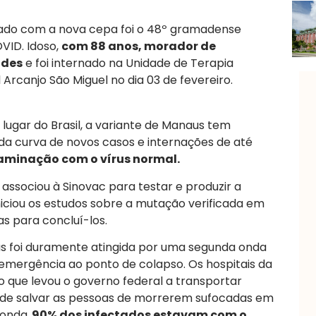
do com a nova cepa foi o 48º gramadense
VID. Idoso,
com 88 anos, morador de
ades
e foi internado na Unidade de Terapia
 Arcanjo São Miguel no dia 03 de fevereiro.
lugar do Brasil, a variante de Manaus tem
a curva de novos casos e internações de até
aminação com o vírus normal.
 associou à Sinovac para testar e produzir a
niciou os estudos sobre a mutação verificada em
 para concluí-los.
us foi duramente atingida por uma segunda onda
 emergência ao ponto de colapso. Os hospitais da
o que levou o governo federal a transportar
a de salvar as pessoas de morrerem sufocadas em
 onda,
90% dos infectados estavam com o