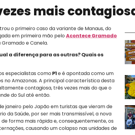
vezes mais contagios
rou o primeiro caso da variante de Manaus, do
ulgada em primeira mão pelo
Acontece Gramado
ra Gramado e Canela.
ual a diferença para as outras? Quais os
los especialistas como
P1
e é apontada como um
s no Amazonas. A principal característica desta
altamente contagiosa, três vezes mais do que o
ande do Sul até então.
o de janeiro pelo Japão em turistas que vieram de
o da Saúde, por ser mais transmissível, a nova
 de forma mais rápida e, consequentemente, os
internações, causando um colapso nas unidades de