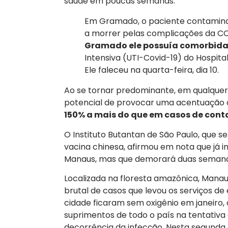
saúde em poucas semanas.
Em Gramado, o paciente contamina
a morrer pelas complicações da CO
Gramado ele possuía comorbid
Intensiva (UTI-Covid-19) do Hospital
Ele faleceu na quarta-feira, dia 10.
Ao se tornar predominante, em qualquer 
potencial de provocar uma acentuação d
150% a mais do que em casos de cont
O Instituto Butantan de São Paulo, que se
vacina chinesa, afirmou em nota que já i
Manaus, mas que demorará duas semanas
Localizada na floresta amazônica, Mana
brutal de casos que levou os serviços de
cidade ficaram sem oxigênio em janeiro, 
suprimentos de todo o país na tentativ
decorrência da infecção. Nesta segunda