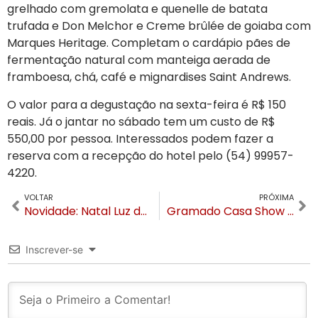
grelhado com gremolata e quenelle de batata
trufada e Don Melchor e Creme brûlée de goiaba com
Marques Heritage. Completam o cardápio pães de
fermentação natural com manteiga aerada de
framboesa, chá, café e mignardises Saint Andrews.
O valor para a degustação na sexta-feira é R$ 150
reais. Já o jantar no sábado tem um custo de R$
550,00 por pessoa. Interessados podem fazer a
reserva com a recepção do hotel pelo (54) 99957-
4220.
VOLTAR
PRÓXIMA
Novidade: Natal Luz de Gramado abre venda de ingressos com desconto para grupos turísticos
Gramado Casa Show inicia sexta e segue até 9 de julho
Inscrever-se