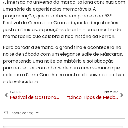
A imersão no universo da marca italiana continua com
uma série de experiências memoráveis. A
programação, que acontece em paralelo ao 53º
Festival de Cinema de Gramado, inclui degustações
gastronômicas, exposições de arte e uma mostra de
memorabilia que celebra a rica história da Ferrari.
Para coroar a semana, o grand finale acontecerá na
noite de sábado com um elegante Baile de Máscaras,
prometendo uma noite de mistério e sofisticação
para encerrar com chave de ouro uma semana que
colocou a Serra Gaúcha no centro do universo do luxo
e da velocidade.
VOLTAR
PRÓXIMA
Festival de Gastronomia de Gramado abre inscrições para Roteiro Gastronômico com novidades para restaurantes e visitantes
“Cinco Tipos de Medo”, estrelado por Bella Campos e Xamã é o grande vencedor do 53º Festival de Cinema de Gramado
Inscrever-se