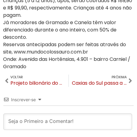
crianças (5 a 12 anos); após, serão cobrados R$ 189,90
e R$ 99,90, respectivamente. Crianças até 4 anos não
pagam.
Já moradores de Gramado e Canela têm valor
diferenciado durante o ano inteiro, com 50% de
desconto.
Reservas antecipadas podem ser feitas através do
site, www.mundocolossauro.com.br
Onde: Avenida das Hortênsias, 4.901 – bairro Carniel /
Gramado
VOLTAR
PRÓXIMA
Projeto bilionário do Club Med Gramado será apresentado em novembro no Palácio Piratini
Caxias do Sul passa a ter voos diretos para Florianópolis
Inscrever-se