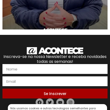
Inscreva-se na nossa Newsletter e receba novidades
todas as semanas!
Se Inscrever
Nós usamos cookies e outras tecnologias semelhantes para
Política de Privacidade