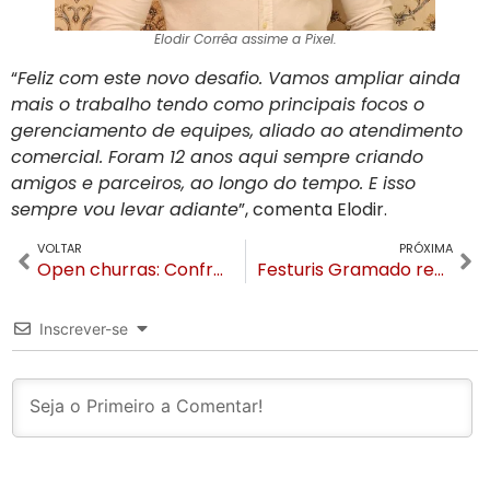
Elodir Corrêa assime a Pixel.
“
Feliz com este novo desafio. Vamos ampliar ainda
mais o trabalho tendo como principais focos o
gerenciamento de equipes, aliado ao atendimento
comercial. Foram 12 anos aqui sempre criando
amigos e parceiros, ao longo do tempo. E isso
sempre vou levar adiante
”, comenta Elodir.
VOLTAR
PRÓXIMA
Open churras: Confraria SG em Gramado terá estação com Wagyu, a carne mais cara do mundo
Festuris Gramado recebe homenagem na Assembleia Gaúcha por ser indutor do Turismo
Inscrever-se