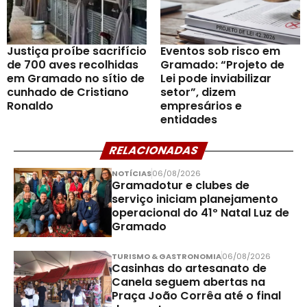
Justiça proíbe sacrifício
Eventos sob risco em
de 700 aves recolhidas
Gramado: “Projeto de
em Gramado no sítio de
Lei pode inviabilizar
cunhado de Cristiano
setor”, dizem
Ronaldo
empresários e
entidades
RELACIONADAS
NOTÍCIAS
06/08/2026
Gramadotur e clubes de
serviço iniciam planejamento
operacional do 41º Natal Luz de
Gramado
TURISMO & GASTRONOMIA
06/08/2026
Casinhas do artesanato de
Canela seguem abertas na
Praça João Corrêa até o final