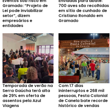
Eventos sob risco em
Enviadas para abate:
Gramado: “Projeto de
700 aves são recolhidas
Lei pode inviabilizar
em sítio de cunhado de
setor”, dizem
Cristiano Ronaldo em
empresários e
Gramado
entidades
Temporada de verão na
Com 17 dias
Serra Gaúcha terá alta
ininterruptos e 268 mil
de 29% em oferta de
pessoas, Festa Colonial
assentos pela Azul
de Canela bate recorde
Viagens
histórico de vendas