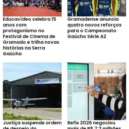
Educavídeo celebra 15
Gramadense anuncia
anos com
quatro novos reforços
protagonismo no
para o Campeonato
Festival de Cinema de
Gaúcho Série A2
Gramado e trilha novas
histórias na Serra
Gaúcha
Justiça suspende ordem
Refis 2026 negociou
de despejo do
mais de R$ 7,2 milhões