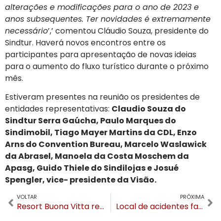
alterações e modificações para o ano de 2023 e
anos subsequentes. Ter novidades é extremamente
necessário
’,’ comentou Cláudio Souza, presidente do
Sindtur. Haverá novos encontros entre os
participantes para apresentação de novas ideias
para o aumento do fluxo turístico durante o próximo
mês.
Estiveram presentes na reunião os presidentes de
entidades representativas:
Claudio Souza do
Sindtur Serra Gaúcha, Paulo Marques do
Sindimobil, Tiago Mayer Martins da CDL, Enzo
Arns do Convention Bureau, Marcelo Waslawick
da Abrasel, Manoela da Costa Moschem da
Apasg, Guido Thiele do Sindilojas e Josué
Spengler, vice- presidente da Visão.
VOLTAR
PRÓXIMA
Resort Buona Vitta realiza o Sapori de Piazza todos os sábados em Gramado
Local de acidentes fatais, travessia da RS-115 na Várzea vai ganhar viaduto com passarela￼