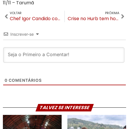
11/11 – Tarumã
VOLTAR
PRÓXIMA
Chef Igor Candido conquista dois pódios no Nacional e vai disputar o Mundial nos EUA
Crise no Hurb tem hotéis de Gramado sem receber, clientes irritados e ironias de CEO
Inscrever-se
0
COMENTÁRIOS
TALVEZ SE INTERESSE