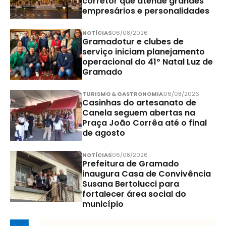
corretor que atende grandes
empresários e personalidades
NOTÍCIAS
06/08/2026
Gramadotur e clubes de
serviço iniciam planejamento
operacional do 41º Natal Luz de
Gramado
TURISMO & GASTRONOMIA
06/08/2026
Casinhas do artesanato de
Canela seguem abertas na
Praça João Corrêa até o final
de agosto
NOTÍCIAS
06/08/2026
Prefeitura de Gramado
inaugura Casa de Convivência
Susana Bertolucci para
fortalecer área social do
município