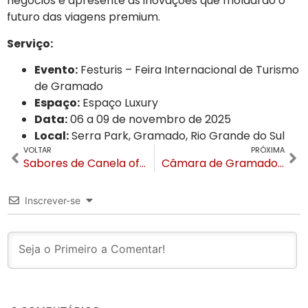
negócios e apresente as inovações que moldarão o
futuro das viagens premium.
Serviço:
Evento:
Festuris – Feira Internacional de Turismo
de Gramado
Espaço:
Espaço Luxury
Data:
06 a 09 de novembro de 2025
Local:
Serra Park, Gramado, Rio Grande do Sul
VOLTAR
PRÓXIMA
Sabores de Canela oferece workshop gratuito de massas e molhos Italianos na UCS Canela
Câmara de Gramado lança 5ª edição do Troféu Professor Destaque para valorizar educadores
Inscrever-se