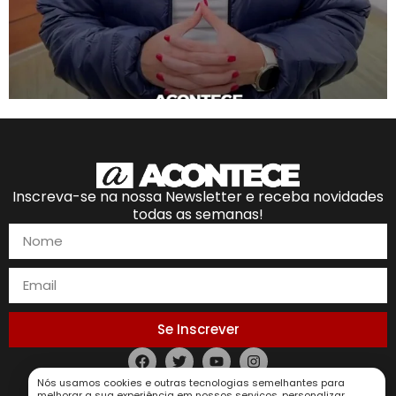
Inscreva-se na nossa Newsletter e receba novidades
todas as semanas!
Se Inscrever
Política de Privacidade
Nós usamos cookies e outras tecnologias semelhantes para
melhorar a sua experiência em nossos serviços, personalizar