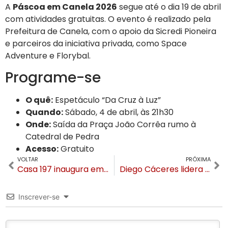
A
Páscoa em Canela 2026
segue até o dia 19 de abril
com atividades gratuitas. O evento é realizado pela
Prefeitura de Canela, com o apoio da Sicredi Pioneira
e parceiros da iniciativa privada, como Space
Adventure e Florybal.
Programe-se
O quê:
Espetáculo “Da Cruz à Luz”
Quando:
Sábado, 4 de abril, às 21h30
Onde:
Saída da Praça João Corrêa rumo à
Catedral de Pedra
Acesso:
Gratuito
VOLTAR
PRÓXIMA
Casa 197 inaugura em Canela com tradição serrana e toque de sofisticação
Diego Cáceres lidera nova fase de expansão nacional da Rede Laghetto
Inscrever-se