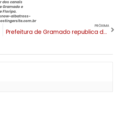
r dos canais
e Gramado e
e Floripa
.
snow-albatross-
hostingersite.com.br
PRÓXIMA
Prefeitura de Gramado republica decreto. Entenda as regras a serem seguidas