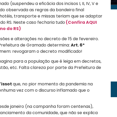
 (suspendeu a eficácia dos incisos I, II, IV, V e
ndo observada as regras da bandeira final
 hotéis, transporte e missas teriam que se adaptar
do RS. Neste caso fecharia tudo
(Confira AQUI
no do RS)
sões e alterações no decreto de 15 de fevereiro.
 Prefeitura de Gramado determina:
Art. 6º
smem: revogaram o decreto modificado!
, imagina para a população que é leiga em decretos,
tão, etc. Falta clareza por parte da Prefeitura de
Tissot
que, no pior momento da pandemia na
 nenhuma vez com o discurso inflamado que o
 desde janeiro (na campanha foram centenas),
tanciamento da comunidade, que não se explica