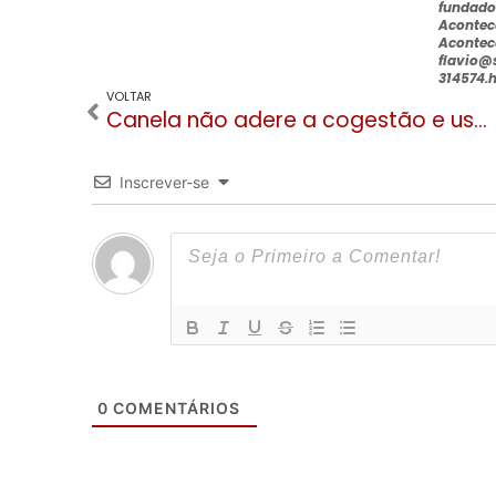
fundado
Acontec
Acontec
flavio@
314574.
VOLTAR
Canela não adere a cogestão e usará regras da bandeira preta
Inscrever-se
0
COMENTÁRIOS