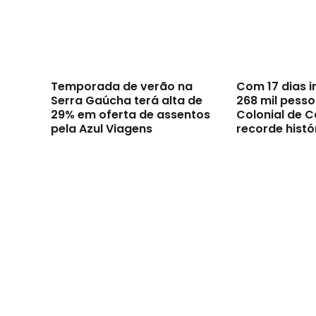
Temporada de verão na
Com 17 dias i
Serra Gaúcha terá alta de
268 mil pesso
29% em oferta de assentos
Colonial de C
pela Azul Viagens
recorde histó