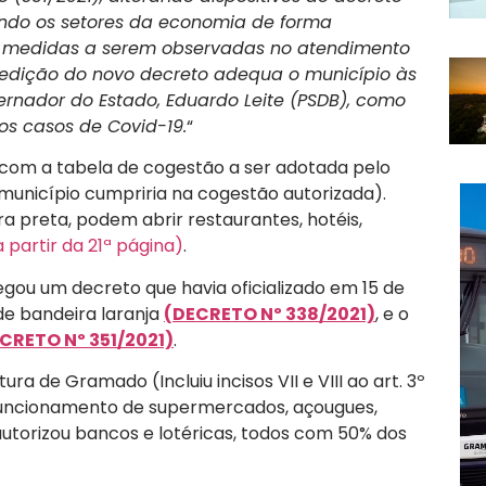
ando os setores da economia de forma
s medidas a serem observadas no atendimento
 edição do novo decreto adequa o município às
rnador do Estado, Eduardo Leite (PSDB), como
s casos de Covid-19.
“
k com a tabela de cogestão a ser adotada pelo
 município cumpriria na cogestão autorizada).
 preta, podem abrir restaurantes, hotéis,
partir da 21ª página)
.
gou um decreto que havia oficializado em 15 de
de bandeira laranja
(DECRETO Nº 338/2021)
, e o
CRETO Nº 351/2021)
.
ra de Gramado (Incluiu incisos VII e VIII ao art. 3º
 funcionamento de supermercados, açougues,
autorizou bancos e lotéricas, todos com 50% dos