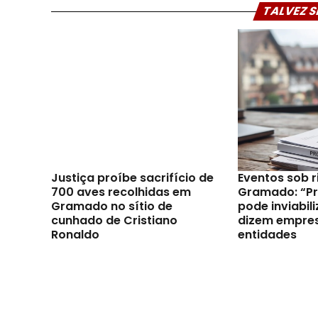
TALVEZ S
Justiça proíbe sacrifício de
Eventos sob 
700 aves recolhidas em
Gramado: “Pro
Gramado no sítio de
pode inviabili
cunhado de Cristiano
dizem empres
Ronaldo
entidades