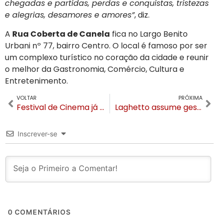
chegadas e partidas, perdas e conquistas, tristezas
e alegrias, desamores e amores”
, diz.
A
Rua Coberta de Canela
fica no Largo Benito
Urbani nº 77, bairro Centro. O local é famoso por ser
um complexo turístico no coração da cidade e reunir
o melhor da Gastronomia, Comércio, Cultura e
Entretenimento.
VOLTAR
PRÓXIMA
Festival de Cinema já tem data para 2025 e anuncia atriz Camila Morgado na Curadoria
Laghetto assume gestão do Hotel Porto do Sol em Guarapari
Inscrever-se
0
COMENTÁRIOS