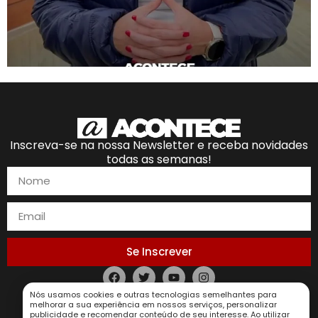
Inscreva-se na nossa Newsletter e receba novidades
todas as semanas!
Se Inscrever
Política de Privacidade
Nós usamos cookies e outras tecnologias semelhantes para
melhorar a sua experiência em nossos serviços, personalizar
publicidade e recomendar conteúdo de seu interesse. Ao utilizar