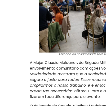
Feijoada da Solidariedade teve r
A Major Claudia Maldaner, da Brigada Mi
envolvimento comunitário com ações vo
Solidariedade mostram que a socieda
seguro e justo para todos. Esses recu
ampliarmos o nosso trabalho, e é emoc
causa tão necessária
”, afirmou. Para el
fizeram toda diferença para o evento.
O delegado de Canela, Vladimir Medeir