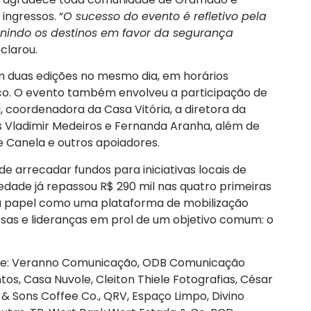
ingressos. “
O sucesso do evento é refletivo pela
unindo os destinos em favor da segurança
eclarou.
m duas edições no mesmo dia, em horários
ico. O evento também envolveu a participação de
 coordenadora da Casa Vitória, a diretora da
os Vladimir Medeiros e Fernanda Aranha, além de
 Canela e outros apoiadores.
de arrecadar fundos para iniciativas locais de
iedade já repassou R$ 290 mil nas quatro primeiras
eu papel como uma plataforma de mobilização
esas e lideranças em prol de um objetivo comum: o
dade: Veranno Comunicação, ODB Comunicação
tos, Casa Nuvole, Cleiton Thiele Fotografias, César
 & Sons Coffee Co., QRV, Espaço Limpo, Divino