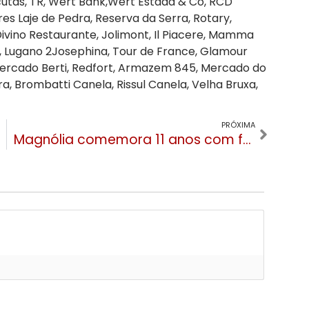
cutas, TR, Wert Bank,Wert Estada & Co, RCD
s Laje de Pedra, Reserva da Serra, Rotary,
vino Restaurante, Jolimont, Il Piacere, Mamma
, Lugano 2Josephina, Tour de France, Glamour
ercado Berti, Redfort, Armazem 845, Mercado do
a, Brombatti Canela, Rissul Canela, Velha Bruxa,
PRÓXIMA
Magnólia comemora 11 anos com festa Balonê neste sábado (12)