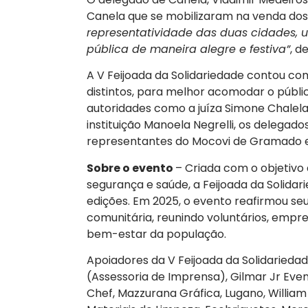
Canela que se mobilizaram na venda dos 
representatividade das duas cidades, 
pública de maneira alegre e festiva”
, d
A V Feijoada da Solidariedade contou co
distintos, para melhor acomodar o públ
autoridades como a juíza Simone Chalela,
instituição Manoela Negrelli, os delegad
representantes do Mocovi de Gramado e
Sobre o evento
– Criada com o objetivo 
segurança e saúde, a Feijoada da Solidar
edições. Em 2025, o evento reafirmou s
comunitária, reunindo voluntários, empr
bem-estar da população.
Apoiadores da V Feijoada da Solidarie
(Assessoria de Imprensa), Gilmar Jr Even
Chef, Mazzurana Gráfica, Lugano, William