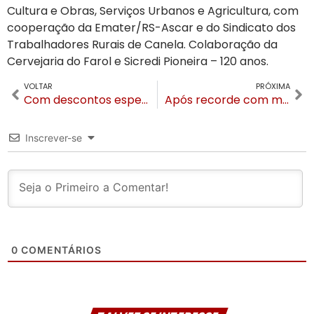
Cultura e Obras, Serviços Urbanos e Agricultura, com
cooperação da Emater/RS-Ascar e do Sindicato dos
Trabalhadores Rurais de Canela. Colaboração da
Cervejaria do Farol e Sicredi Pioneira – 120 anos.
VOLTAR
PRÓXIMA
Com descontos especiais, primeiro lote de ingressos do Natal Luz termina dia 31 de julho
Após recorde com maior pizza do Brasil, chef gaúcho conquista duas vagas para o mundial de pizzas
Inscrever-se
0
COMENTÁRIOS