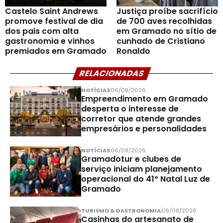
Castelo Saint Andrews
Justiça proíbe sacrifício
promove festival de dia
de 700 aves recolhidas
dos pais com alta
em Gramado no sítio de
gastronomia e vinhos
cunhado de Cristiano
premiados em Gramado
Ronaldo
RELACIONADAS
NOTÍCIAS
06/08/2026
Empreendimento em Gramado
desperta o interesse de
corretor que atende grandes
empresários e personalidades
NOTÍCIAS
06/08/2026
Gramadotur e clubes de
serviço iniciam planejamento
operacional do 41º Natal Luz de
Gramado
TURISMO & GASTRONOMIA
06/08/2026
Casinhas do artesanato de