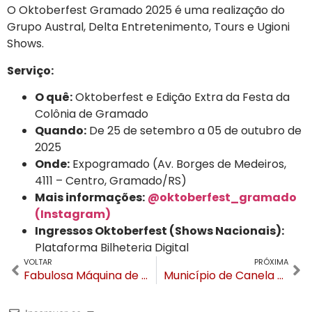
O Oktoberfest Gramado 2025 é uma realização do
Grupo Austral, Delta Entretenimento, Tours e Ugioni
Shows.
Serviço:
O quê:
Oktoberfest e Edição Extra da Festa da
Colônia de Gramado
Quando:
De 25 de setembro a 05 de outubro de
2025
Onde:
Expogramado (Av. Borges de Medeiros,
4111 – Centro, Gramado/RS)
Mais informações:
@oktoberfest_gramado
(Instagram)
Ingressos Oktoberfest (Shows Nacionais):
Plataforma Bilheteria Digital
VOLTAR
PRÓXIMA
Fabulosa Máquina de Doces comemora um ano em Gramado e projeta expansão após receber mais de 60 mil visitantes
Município de Canela obtém R$ 5,4 milhões do Governo Federal para recuperação da Rota Panorâmica