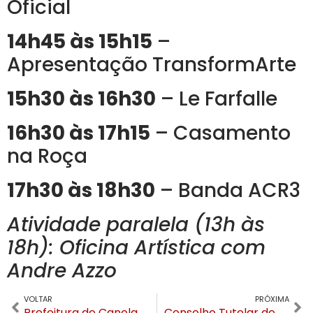
Oficial
14h45 às 15h15
–
Apresentação TransformArte
15h30 às 16h30
– Le Farfalle
16h30 às 17h15
– Casamento
na Roça
17h30 às 18h30
– Banda ACR3
Atividade paralela (13h às
18h): Oficina Artística com
Andre Azzo
VOLTAR
PRÓXIMA
Prefeitura de Canela alerta contribuintes: pagamento do IPTU 2026 até outubro garante desconto para o próximo ano
Conselho Tutelar de Canela inaugura nova sede no Centro para qualificar atendimento à comunidade