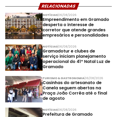
RELACIONADAS
NOTÍCIAS
06/08/2026
Empreendimento em Gramado
desperta o interesse de
corretor que atende grandes
empresários e personalidades
NOTÍCIAS
06/08/2026
Gramadotur e clubes de
serviço iniciam planejamento
operacional do 41º Natal Luz de
Gramado
TURISMO & GASTRONOMIA
06/08/2026
Casinhas do artesanato de
Canela seguem abertas na
Praça João Corrêa até o final
de agosto
NOTÍCIAS
06/08/2026
Prefeitura de Gramado