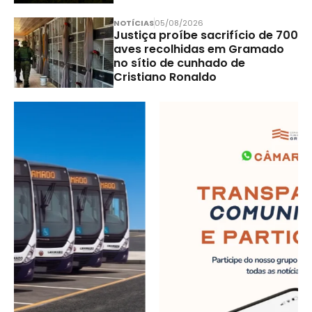
NOTÍCIAS
05/08/2026
Justiça proíbe sacrifício de 700
aves recolhidas em Gramado
no sítio de cunhado de
Cristiano Ronaldo