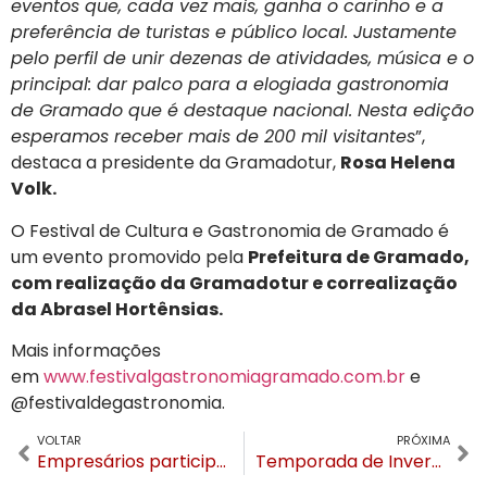
eventos que, cada vez mais, ganha o carinho e a
preferência de turistas e público local. Justamente
pelo perfil de unir dezenas de atividades, música e o
principal: dar palco para a elogiada gastronomia
de Gramado que é destaque nacional. Nesta edição
esperamos receber mais de 200 mil visitantes
”,
destaca a presidente da Gramadotur,
Rosa Helena
Volk.
O Festival de Cultura e Gastronomia de Gramado é
um evento promovido pela
Prefeitura de Gramado,
com realização da Gramadotur e correalização
da Abrasel Hortênsias.
Mais informações
em
www.festivalgastronomiagramado.com.br
e
@festivaldegastronomia.
VOLTAR
PRÓXIMA
Empresários participam da INFOCOMM nos EUA com foco no Aquário de Gramado
Temporada de Inverno de Canela iniciou no ritmo de São João