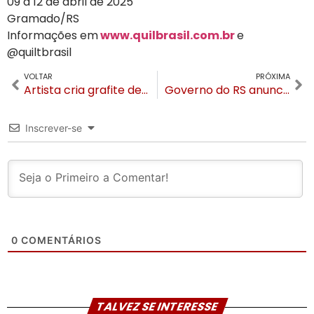
09 a 12 de abril de 2025
Gramado/RS
Informações em
www.quilbrasil.com.br
e
@quiltbrasil
VOLTAR
PRÓXIMA
Artista cria grafite de 25 m² com homenagem ao Turismo Gaúcho no Aeroporto Salgado Filho
Governo do RS anuncia redução de imposto para fabricantes de chocolate artesanal
Inscrever-se
0
COMENTÁRIOS
TALVEZ SE INTERESSE