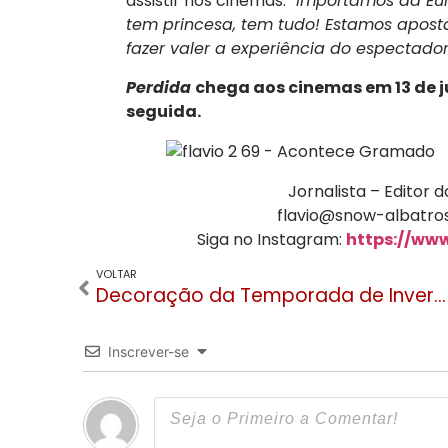
assistir nos cinemas. “
Importamos da Eur
tem princesa, tem tudo! Estamos apostan
fazer valer a experiência do espectado
Perdida
chega aos cinemas em 13 de j
seguida.
Jornalista – Editor
flavio@snow-albatros
Siga no Instagram:
https://ww
VOLTAR
Decoração da Temporada de Inverno começa a tomar as ruas de Canela
Inscrever-se