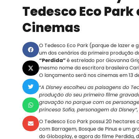
Tedesco Eco Park 
Cinemas
O Tedesco Eco Park (parque de lazer e g
um dos cenários da primeira produção 
“Perdida”
é estrelado por Giovanna Grig
mesmo nome da escritora brasileira Carin
O lançamento será nos cinemas em 13 de 
“
A Disney escolheu as paisagens do Te
produção do seu primeiro filme gravado
gravação no parque com os personagens
princesa Sofia, personagem da Disney”
O Tedesco Eco Park possui 20 hectares
com Barragem, Bosque de Pinus e um grand
do Globoplay, e agora do filme Perdida, d