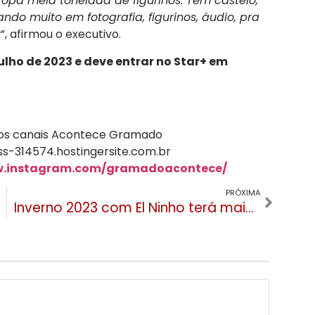
opa meia tonelada de figurinos. Tem castelo,
do muito em fotografia, figurinos, áudio, pra
r
”, afirmou o executivo.
ulho de 2023 e deve entrar no Star+ em
 dos canais Acontece Gramado
s-314574.hostingersite.com.br
w.instagram.com/gramadoacontece/
PRÓXIMA
Inverno 2023 com El Ninho terá mais chuvas, geadas e menor possibilidade de neve