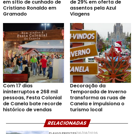
em sítio de cunhado de
de 29% em oferta de
Cristiano Ronaldo em
assentos pela Azul
Gramado
Viagens
Com 17 dias
Decoração da
ininterruptos e 268 mil
Temporada de Inverno
pessoas, Festa Colonial
transforma as ruas de
de Canela bate recorde
Canela e impulsiona o
histórico de vendas
turismo local
RELACIONADAS
FLAVIO PRESTES
06/08/2026