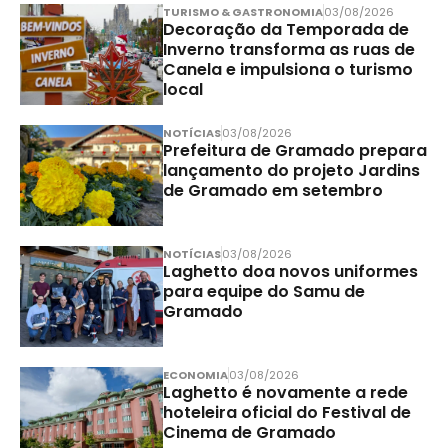
TURISMO & GASTRONOMIA
03/08/2026
Decoração da Temporada de
Inverno transforma as ruas de
Canela e impulsiona o turismo
local
NOTÍCIAS
03/08/2026
Prefeitura de Gramado prepara
lançamento do projeto Jardins
de Gramado em setembro
NOTÍCIAS
03/08/2026
Laghetto doa novos uniformes
para equipe do Samu de
Gramado
ECONOMIA
03/08/2026
Laghetto é novamente a rede
hoteleira oficial do Festival de
Cinema de Gramado