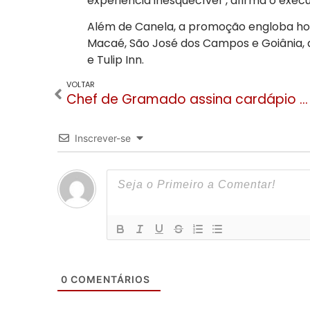
experiência inesquecível”, afirma o execu
Além de Canela, a promoção engloba hoté
Macaé, São José dos Campos e Goiânia, a
e Tulip Inn.
VOLTAR
Chef de Gramado assina cardápio de projeto nacional da Moto Morini Brasil
Inscrever-se
0
COMENTÁRIOS