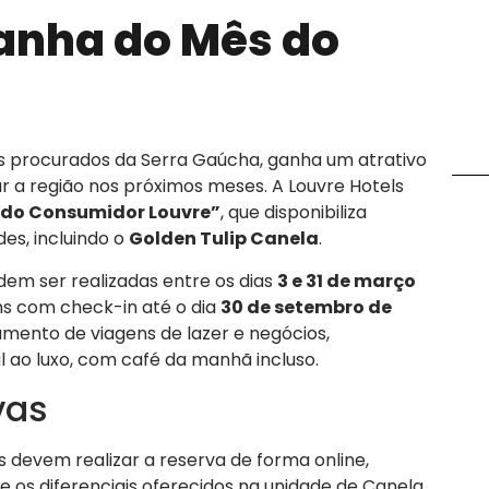
anha do Mês do
is procurados da Serra Gaúcha, ganha um atrativo
tar a região nos próximos meses. A Louvre Hotels
 do Consumidor Louvre”
, que disponibiliza
es, incluindo o
Golden Tulip Canela
.
em ser realizadas entre os dias
3 e 31 de março
ns com check-in até o dia
30 de setembro de
ejamento de viagens de lazer e negócios,
l ao luxo, com café da manhã incluso.
vas
os devem realizar a reserva de forma online,
re os diferenciais oferecidos na unidade de Canela